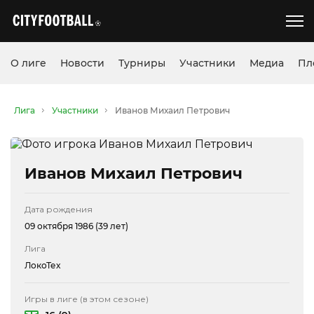
О лиге
Новости
Турниры
Участники
Медиа
Пл
Лига
Участники
Иванов Михаил Петрович
Иванов Михаил Петрович
Дата рождения
09 октября 1986 (39 лет)
Лига
ЛокоТех
Игры в лиге (в этом сезоне)