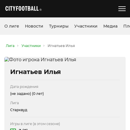
О лиге
Новости
Турниры
Участники
Медиа
Пл
Лига
Участники
Игнатьев Илья
Игнатьев Илья
Дата рождения
(не задано)
(0 лет)
Лига
Старквуд
Игры в лиге (в этом сезоне)