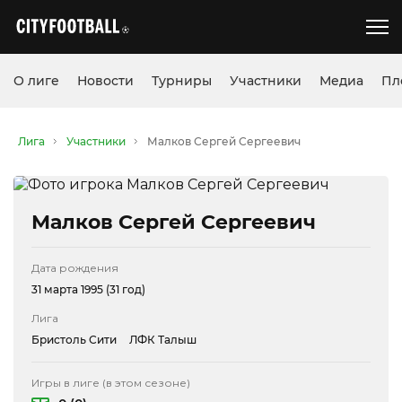
О лиге
Новости
Турниры
Участники
Медиа
Пл
Лига
Участники
Малков Сергей Сергеевич
Малков Сергей Сергеевич
Дата рождения
31 марта 1995 (31 год)
Лига
Бристоль Сити
ЛФК Талыш
Игры в лиге (в этом сезоне)