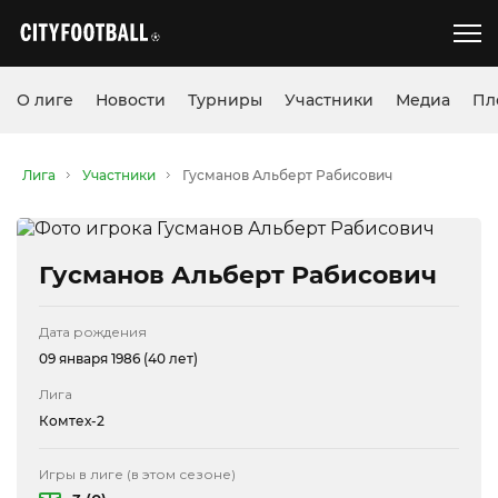
О лиге
Новости
Турниры
Участники
Медиа
Пл
Лига
Участники
Гусманов Альберт Рабисович
Гусманов Альберт Рабисович
Дата рождения
09 января 1986 (40 лет)
Лига
Комтех-2
Игры в лиге (в этом сезоне)