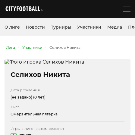
О лиге
Новости
Турниры
Участники
Медиа
Пл
Лига
Участники
Селихов Никита
Селихов Никита
Дата рождения
(не задано)
(0 лет)
Лига
Омерзительная пятёрка
Игры в лиге (в этом сезоне)