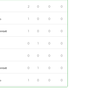
2
0
0
0
ца-
ь
1
0
0
0
чные
1
0
0
0
0
1
0
0
ца-
0
0
0
0
ца-
чные
0
1
0
0
ь
1
0
0
0