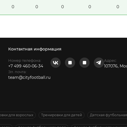
0
0
0
0
0
Контактная информация
Номер телефона:
Адрес:
+7 499 460-06-34
107076, Мо
Эл. почта:
team@cityfootball.ru
овки для взрослых
Тренировки для детей
Детская футбольна