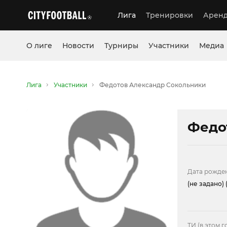
Лига
Тренировки
Аренд
О лиге
Новости
Турниры
Участники
Медиа
Лига
Участники
Федотов Александр Сокольники
Федо
Дата рожде
(не задано)
(
ТИ (в этом г