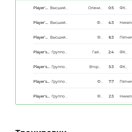
Player's
.
Высший
Олений
0:5
ФК
League
Дивизион
Вал
Столи
Сити
Player's
.
Высший
ФК
4:3
Никел
League
Дивизион
Столица-
Сити
Player's
.
Высший
ФК
6:3
Пятни
League
Дивизион
Столица-
Сити
Player's
.
Групповой
Гайд-
2:4
ФК
League
этап
парк
Столи
Сити
Player's
.
Групповой
Второе
5:3
ФК
League
этап
Дыхание
Столи
Сити
Player's
.
Групповой
ФК
7:7
Пятни
League
этап
Столица-
Сити
Player's
.
Групповой
ФК
2:3
Никел
League
этап
Столица-
Сити