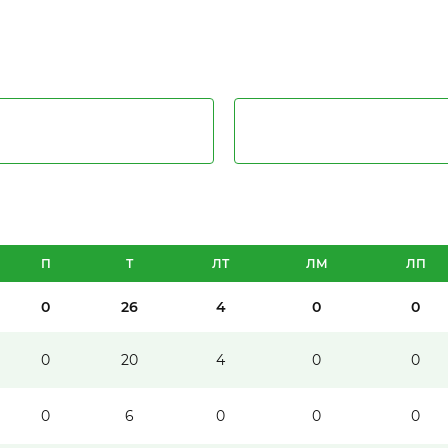
П
Т
ЛТ
ЛМ
ЛП
0
26
4
0
0
0
20
4
0
0
0
6
0
0
0