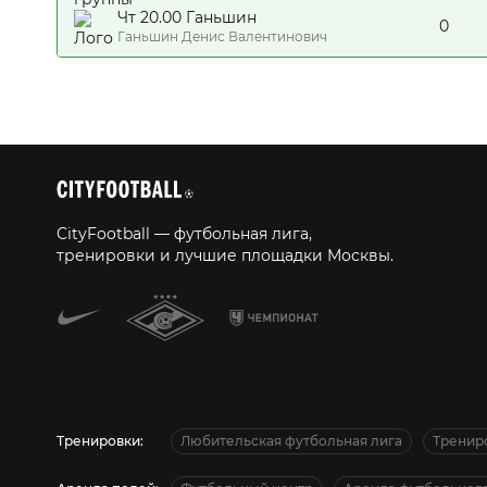
Чт 20.00 Ганьшин
0
Ганьшин Денис Валентинович
CityFootball — футбольная лига,
тренировки и лучшие площадки Москвы.
Тренировки:
Любительская футбольная лига
Тренир