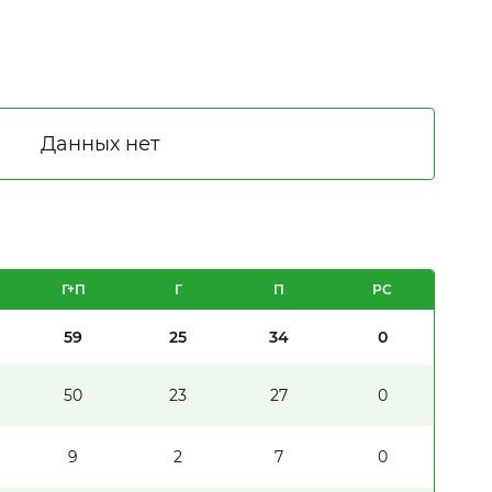
Г+П
Г
П
PC
59
25
34
0
50
23
27
0
9
2
7
0