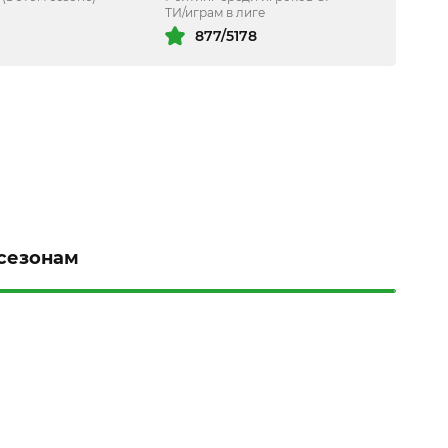
ТИ/играм в лиге
877/5178
 сезонам