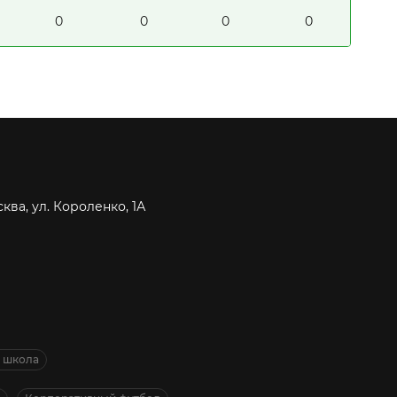
0
0
0
0
сква, ул. Короленко, 1А
я школа