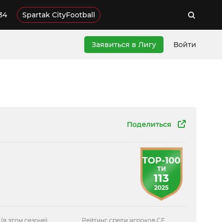
34
Spartak CityFootball
Заявиться в Лигу
Войти
Поделиться
TOP-100
ТИ
113
2025
 (в этом сезоне)
Рейтинг среди игроков CF