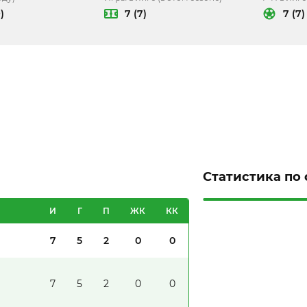
)
7 (7)
7 (7)
Статистика по
И
Г
П
ЖК
КК
7
5
2
0
0
7
5
2
0
0