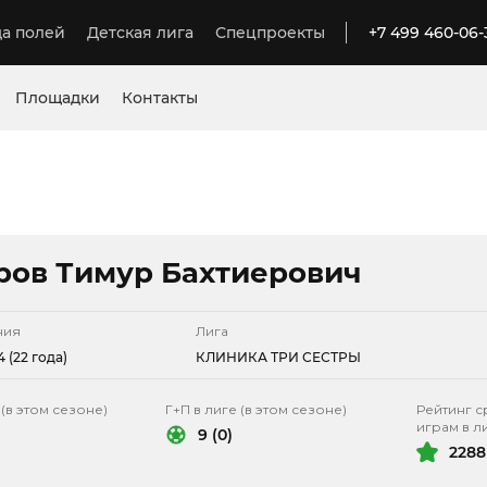
а полей
Детская лига
Спецпроекты
+7 499 460-06-
Площадки
Контакты
ров Тимур Бахтиерович
ния
Лига
 (22 года)
КЛИНИКА ТРИ СЕСТРЫ
 (в этом сезоне)
Г+П в лиге (в этом сезоне)
Рейтинг с
играм в л
9 (0)
2288