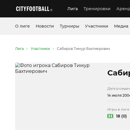
Лига
Тренировки
Аренд
О лиге
Новости
Турниры
Участники
Медиа
Лига
Участники
Сабиров Тимур Бахтиерович
Саби
Дата рожде
14 июля 2004
Игры в лиге
18 (0)