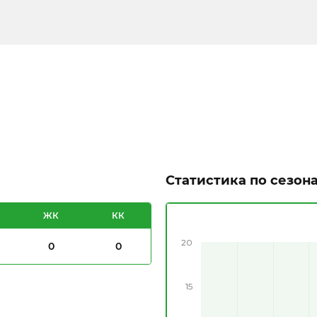
Статистика по сезон
ЖК
КК
20
0
0
15