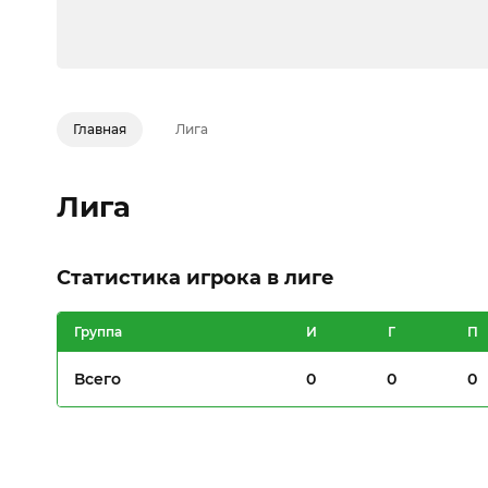
Главная
Лига
Лига
Статистика игрока в лиге
Группа
И
Г
П
Всего
0
0
0