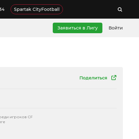
34
Spartak CityFootball
Заявиться в Лигу
Войти
Поделиться
реди игроков CF
иге