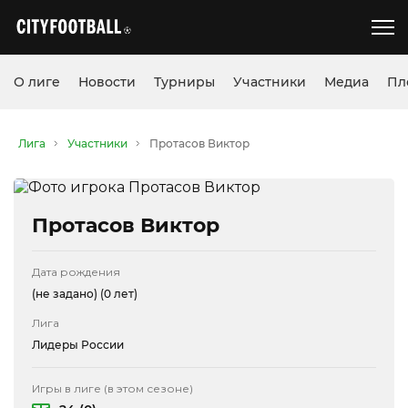
О лиге
Новости
Турниры
Участники
Медиа
Пл
Лига
Участники
Протасов Виктор
Протасов Виктор
Дата рождения
(не задано)
(0 лет)
Лига
Лидеры России
Игры в лиге (в этом сезоне)