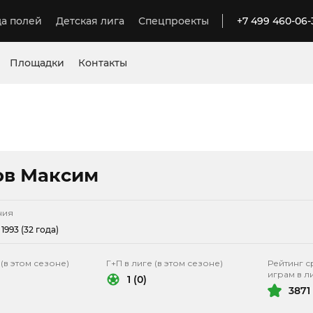
а полей
Детская лига
Спецпроекты
+7 499 460-06-
Площадки
Контакты
ов Максим
ния
1993 (32 года)
 (в этом сезоне)
Г+П в лиге (в этом сезоне)
Рейтинг с
играм в л
1 (0)
3871