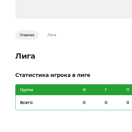
Главная
Лига
Лига
Статистика игрока в лиге
Группа
И
Г
П
Всего
0
0
0