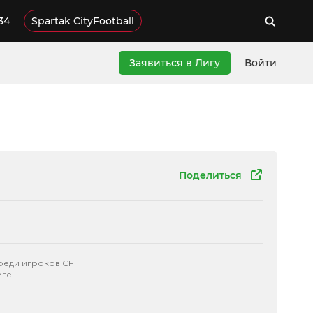
34
Spartak CityFootball
Заявиться в Лигу
Войти
Поделиться
реди игроков CF
иге