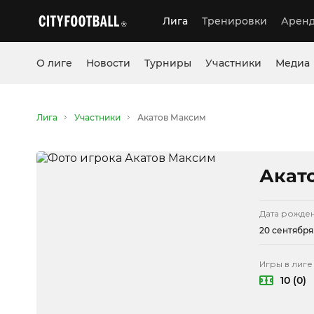
Лига
Тренировки
Аренд
О лиге
Новости
Турниры
Участники
Медиа
Лига
Участники
Акатов Максим
Акат
Дата рожде
20 сентября 
Игры в лиге
10 (0)