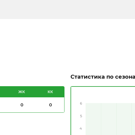
Статистика по сезон
ЖК
КК
6
0
0
5
4