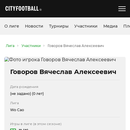
О лиге
Новости
Турниры
Участники
Медиа
Пл
Лига
Участники
Говоров Вячеслав Алексеевич
Говоров Вячеслав Алексеевич
Дата рождения
(не задано)
(0 лет)
Лига
Wo Cao
Игры в лиге (в этом сезоне)