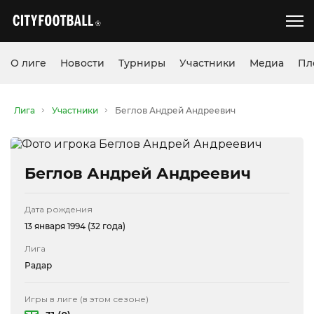
О лиге
Новости
Турниры
Участники
Медиа
Пл
Лига
Участники
Беглов Андрей Андреевич
Беглов Андрей Андреевич
Дата рождения
13 января 1994 (32 года)
Лига
Радар
Игры в лиге (в этом сезоне)