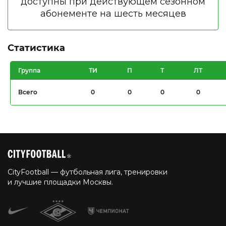
Статистика
Группа
ТИ
П
Т
ЛТ
Всего
0
0
0
0
CityFootball — футбольная лига, тренировки
и лучшие площадки Москвы.