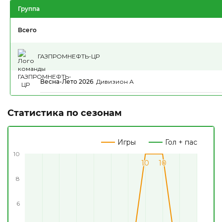
Группа
Всего
ГАЗПРОМНЕФТЬ-ЦР
Весна-Лето 2026
.
Дивизион А
Статистика по сезонам
Игры
Гол + пас
10
10
10
10
10
8
6