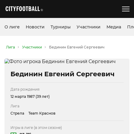
О лиге
Новости
Турниры
Участники
Медиа
Пл
Лига
Участники
Бединин Евгений Сергеевич
Бединин Евгений Сергеевич
Дата рождения
12 марта 1987 (39 лет)
Лига
Стрела
Team Краснов
Игры в лиге (в этом сезоне)