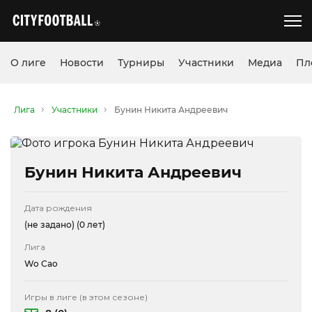
О лиге
Новости
Турниры
Участники
Медиа
Пл
Лига
Участники
Бунин Никита Андреевич
Бунин Никита Андреевич
Дата рождения
(не задано)
(0 лет)
Лига
Wo Cao
Игры в лиге (в этом сезоне)