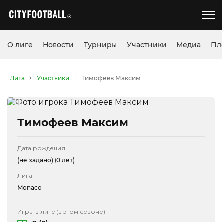
О лиге
Новости
Турниры
Участники
Медиа
Пл
Лига
Участники
Тимофеев Максим
Тимофеев Максим
Дата рождения
(не задано)
(0 лет)
Лига
Monaco
Игры в лиге (в этом сезоне)