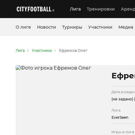
Лига
Тренировки
Аренд
О лиге
Новости
Турниры
Участники
Медиа
Лига
Участники
Ефремов Олег
Ефре
Дата рожде
(не задано)
(
Лига
EverSeen
Игры в лиге