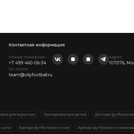
Контактная информация
Номер телефона:
Адрес:
+7 499 460-06-34
107076, Мос
Эл. почта:
team@cityfootball.ru
овки для взрослых
Тренировки для детей
Детская футбольна
 зала
Аренда футбольного поля
Аренда футбольного манежа