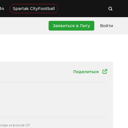
34
Spartak CityFootball
Заявиться в Лигу
Войти
Поделиться
реди игроков CF