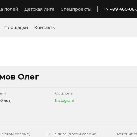
а полей
Детская лига
Спецпроекты
+7 499 460-06-
Площадки
Контакты
мов Олег
ния
Соц. сети
0 лет)
Instagram
 (в этом сезоне)
Г+П в лиге (в этом сезоне)
Рейтинг с