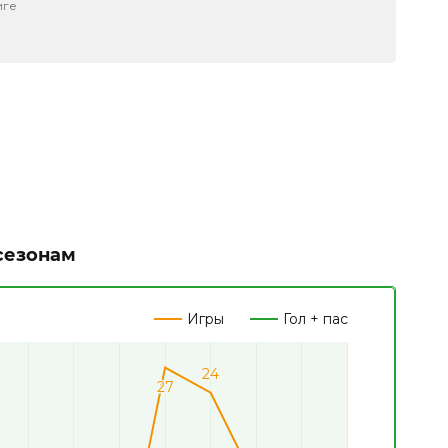
иге
сезонам
Игры
Гол + пас
24
24
27
27