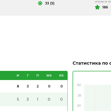
играм в л
33 (5)
186
Статистика по 
И
Г
П
ЖК
КК
30
8
3
2
0
0
25
5
3
1
0
0
20