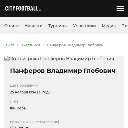
О лиге
Новости
Турниры
Участники
Медиа
Пл
Лига
Участники
Панферов Владимир Глебович
Панферов Владимир Глебович
Дата рождения
25 ноября 1994 (31 год)
Лига
ФК Коба
Игры в лиге (в этом сезоне)