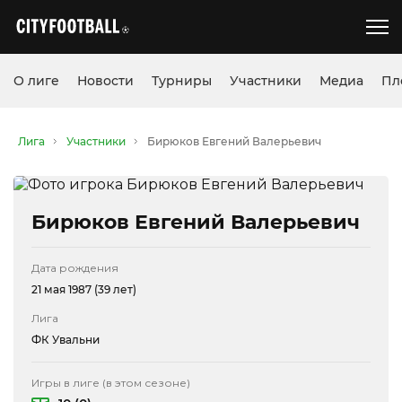
О лиге
Новости
Турниры
Участники
Медиа
Пл
Лига
Участники
Бирюков Евгений Валерьевич
Бирюков Евгений Валерьевич
Дата рождения
21 мая 1987 (39 лет)
Лига
ФК Увальни
Игры в лиге (в этом сезоне)