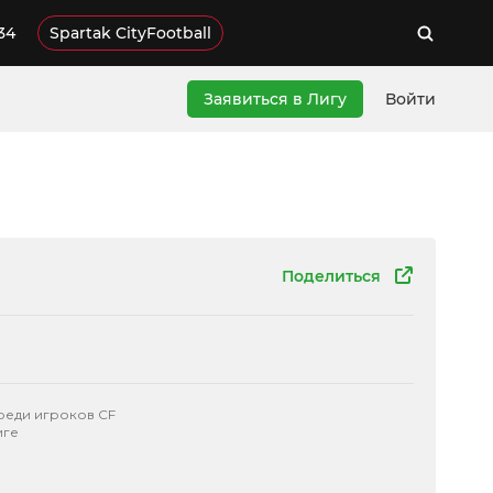
34
Spartak CityFootball
Заявиться в Лигу
Войти
Поделиться
реди игроков CF
иге