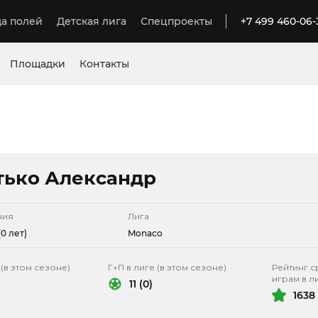
а полей
Детская лига
Спецпроекты
+7 499 460-06-
Площадки
Контакты
тько Александр
ния
Лига
0 лет)
Monaco
 (в этом сезоне)
Г+П в лиге (в этом сезоне)
Рейтинг с
играм в л
11 (0)
1638