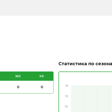
Статистика по сезон
ЖК
КК
15
0
0
13
10