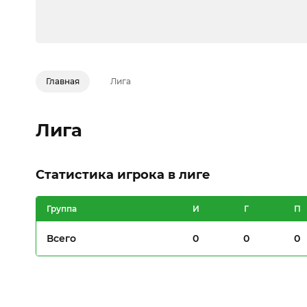
Главная
Лига
Лига
Статистика игрока в лиге
Группа
И
Г
П
Всего
0
0
0