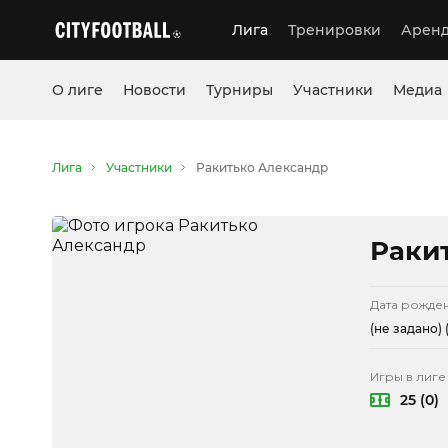
Лига
Тренировки
Аренд
О лиге
Новости
Турниры
Участники
Медиа
Лига
Участники
Ракитько Александр
Раки
Дата рожде
(не задано)
(
Игры в лиге
25 (0)