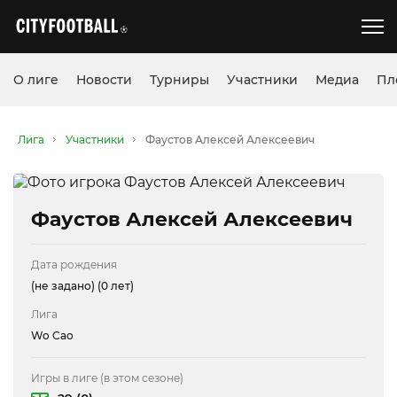
О лиге
Новости
Турниры
Участники
Медиа
Пл
Лига
Участники
Фаустов Алексей Алексеевич
Фаустов Алексей Алексеевич
Дата рождения
(не задано)
(0 лет)
Лига
Wo Cao
Игры в лиге (в этом сезоне)