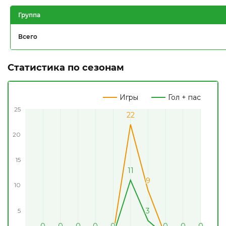
Группа
Всего
Статистика по сезонам
Игры
Гол + пас
25
22
22
20
15
11
11
9
9
10
3
3
5