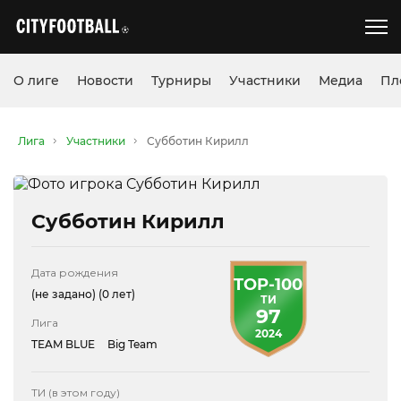
О лиге
Новости
Турниры
Участники
Медиа
Пл
Лига
Участники
Субботин Кирилл
Субботин Кирилл
Дата рождения
TOP-100
(не задано)
(0 лет)
ТИ
97
Лига
2024
TEAM BLUE
Big Team
ТИ (в этом году)