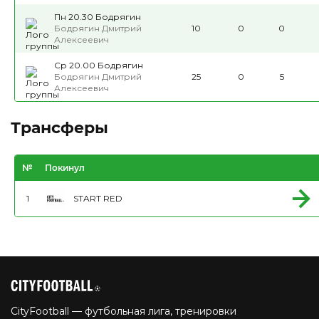
Пн 20.30 Бодрягин
Бодрягин Дмитрий
10
0
0
Алексеевич
Ср 20.00 Бодрягин
Бодрягин Дмитрий
25
0
5
Алексеевич
Трансферы
№
Покинул
1
START RED
CityFootball — футбольная лига, тренировки