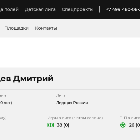
а полей
Детская лига
Спецпроекты
+7 499 460-06-
Площадки
Контакты
ев Дмитрий
ния
Лига
0 лет)
Лидеры России
оду)
Игры в лиге (в этом сезоне)
Г+П в лиге
38 (0)
26 (0