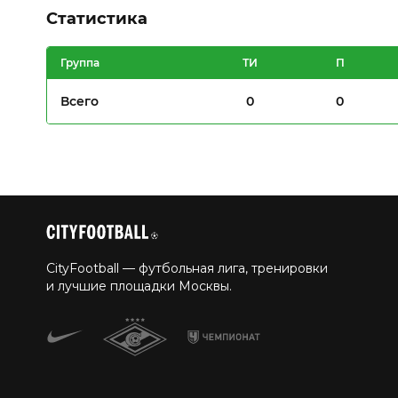
Статистика
Группа
ТИ
П
Всего
0
0
CityFootball — футбольная лига, тренировки
и лучшие площадки Москвы.