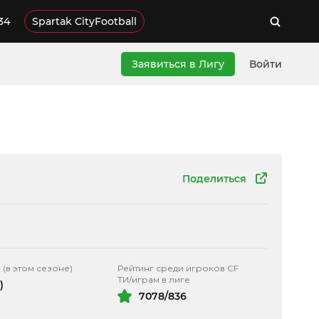
34
Spartak CityFootball
Заявиться в Лигу
Войти
Поделиться
 (в этом сезоне)
Рейтинг среди игроков CF
ТИ/играм в лиге
)
7078/836