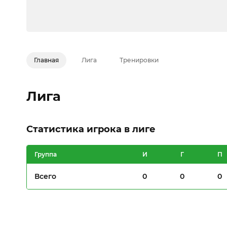
Главная
Лига
Тренировки
Лига
Статистика игрока в лиге
Группа
И
Г
П
Всего
0
0
0