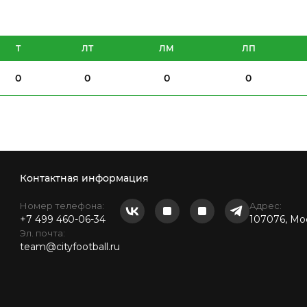
Т
ЛТ
ЛМ
ЛП
0
0
0
0
Контактная информация
Номер телефона:
Адрес:
+7 499 460-06-34
107076, Мос
Эл. почта:
team@cityfootball.ru