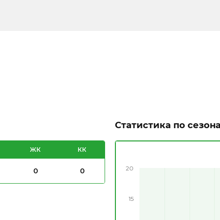
Статистика по сезон
ЖК
КК
20
0
0
15