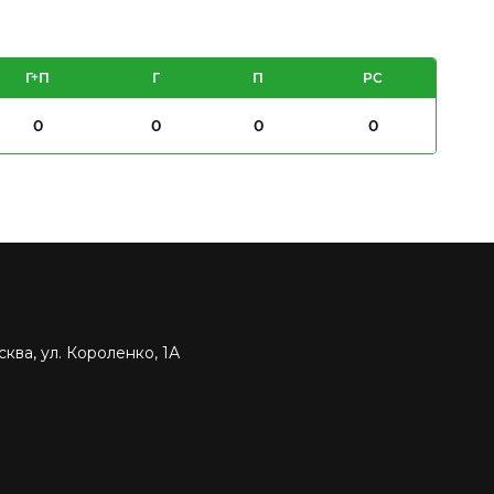
Г+П
Г
П
PC
0
0
0
0
ква, ул. Короленко, 1А