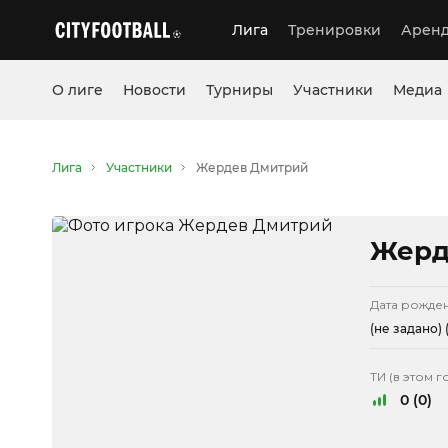
Лига
Тренировки
Аренд
О лиге
Новости
Турниры
Участники
Медиа
Лига
Участники
Жердев Дмитрий
Жерд
Дата рожде
(не задано)
(
ТИ (в этом г
0 (0)