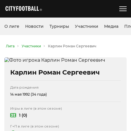
О лиге
Новости
Турниры
Участники
Медиа
Пл
Лига
Участники
Карлин Роман Сергеевич
Карлин Роман Сергеевич
Дата рождения
14 мая 1992 (34 года)
Игры в лиге (в этом сезоне)
1 (0)
Г+П в лиге (в этом сезоне)