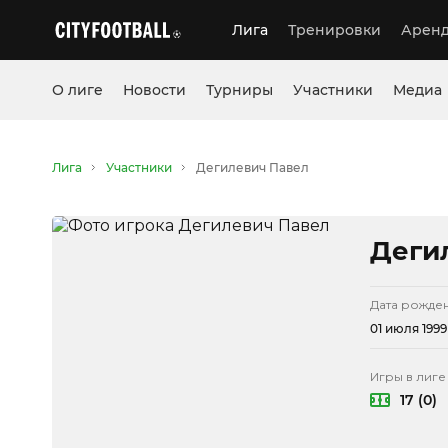
Лига
Тренировки
Аренд
О лиге
Новости
Турниры
Участники
Медиа
Лига
Участники
Дегилевич Павел
Деги
Дата рожде
01 июля 1999
Игры в лиге
17 (0)