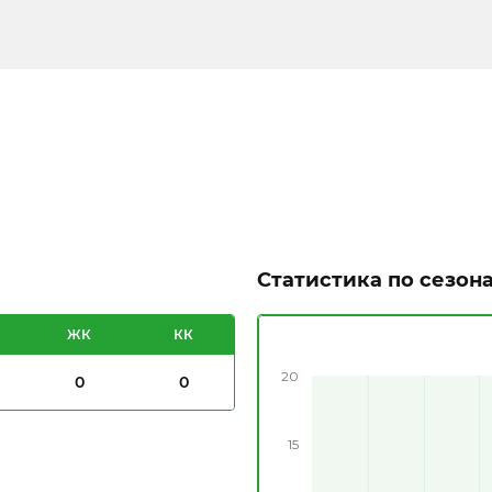
Статистика по сезон
ЖК
КК
20
0
0
15