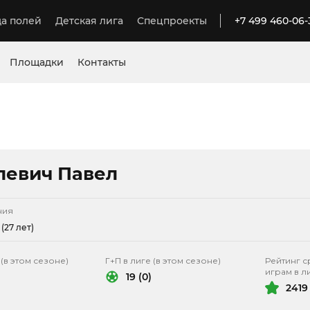
а полей
Детская лига
Спецпроекты
+7 499 460-06-
Площадки
Контакты
левич Павел
ния
 (27 лет)
 (в этом сезоне)
Г+П в лиге (в этом сезоне)
Рейтинг с
играм в л
19 (0)
2419