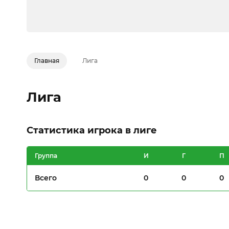
Главная
Лига
Лига
Статистика игрока в лиге
Группа
И
Г
П
Всего
0
0
0