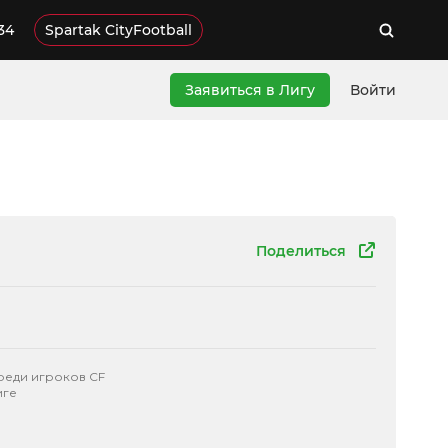
34
Spartak CityFootball
Заявиться в Лигу
Войти
Поделиться
реди игроков CF
иге