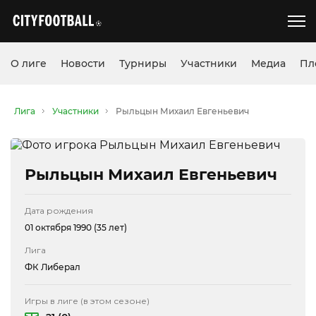
О лиге
Новости
Турниры
Участники
Медиа
Пл
Лига
Участники
Рыльцын Михаил Евгеньевич
Рыльцын Михаил Евгеньевич
Дата рождения
01 октября 1990 (35 лет)
Лига
ФК Либерал
Игры в лиге (в этом сезоне)