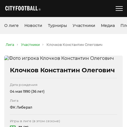
О лиге
Новости
Турниры
Участники
Медиа
Пл
Лига
Участники
Клочков Константин Олегович
Клочков Константин Олегович
Дата рождения
04 мая 1990 (36 лет)
Лига
ФК Либерал
Игры в лиге (в этом сезоне)