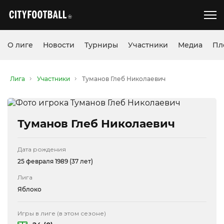
О лиге
Новости
Турниры
Участники
Медиа
Пл
Лига
Участники
Туманов Глеб Николаевич
Туманов Глеб Николаевич
Дата рождения
25 февраля 1989 (37 лет)
Лига
Яблоко
Игры в лиге (в этом сезоне)