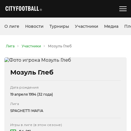
О лиге
Новости
Турниры
Участники
Медиа
Пл
Лига
Участники
Мозуль Глеб
Мозуль Глеб
Дата рождения
19 апреля 1994 (32 года)
Лига
SPAGHETTI MAFIA
Игры в лиге (в этом сезоне)