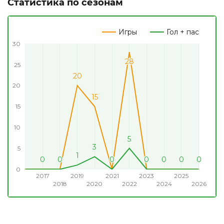
Статистика по сезонам
Игры
Гол + пас
30
28
28
25
20
20
20
15
15
15
10
5
5
3
3
5
1
1
0
0
0
0
0
0
0
0
0
0
0
0
0
0
0
0
0
0
0
0
0
0
0
0
0
0
0
0
0
2017
2019
2021
2023
2025
2018
2020
2022
2024
2026