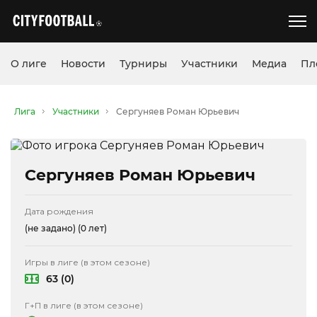
О лиге
Новости
Турниры
Участники
Медиа
Пл
Лига
Участники
Сергуняев Роман Юрьевич
Сергуняев Роман Юрьевич
Дата рождения
(не задано)
(0 лет)
Игры в лиге (в этом сезоне)
63 (0)
Г+П в лиге (в этом сезоне)