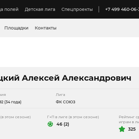
а полей
Детская лига
Спецпроекты
+7 499 460-06-
Площадки
Контакты
цкий Алексей Александрович
ния
Лига
92 (34 года)
ФК СОЮЗ
 (в этом сезоне)
Г+П в лиге (в этом сезоне)
Рейтинг с
играм в л
46 (2)
325