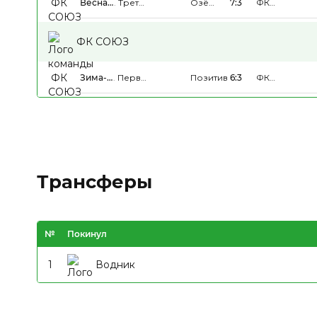
Весна-
.
Третья
Озёры
7:3
ФК
Лето
Группа
Сити
СОЮЗ
2026
ФК СОЮЗ
Зима-
.
Первая
Позитив
6:3
ФК
Весна
Группа
СОЮЗ
2026
Трансферы
№
Покинул
1
Водник