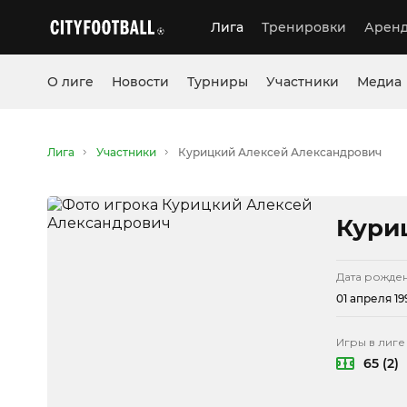
Лига
Тренировки
Аренд
О лиге
Новости
Турниры
Участники
Медиа
Лига
Участники
Курицкий Алексей Александрович
Кури
Дата рожде
01 апреля 19
Игры в лиге
65 (2)