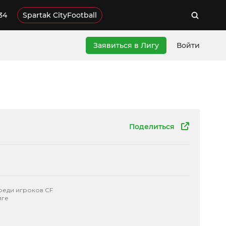
34
Spartak CityFootball
Заявиться в Лигу
Войти
Поделиться
реди игроков CF
иге