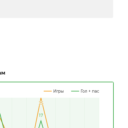
ам
Игры
Гол + пас
25
25
17
17