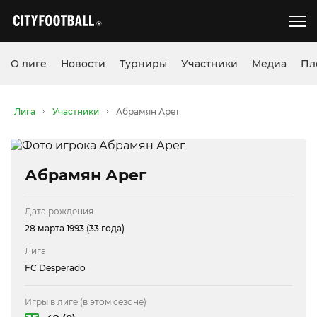
О лиге
Новости
Турниры
Участники
Медиа
Пл
Лига
Участники
Абрамян Арег
Абрамян Арег
Дата рождения
28 марта 1993 (33 года)
Лига
FC Desperado
Игры в лиге (в этом сезоне)