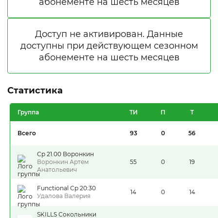
Статистика
Группа
ТИ
П
Т
Всего
93
0
56
Ср 21.00 Воронкин
Воронкин Артем
55
0
19
Анатольевич
Functional Ср 20:30
14
0
14
Удалова Валерия
SKILLS Сокольники