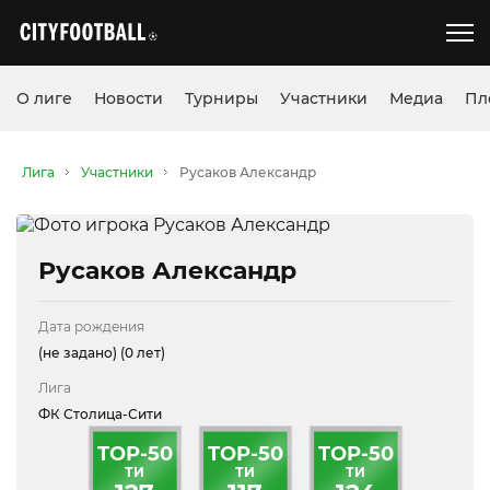
О лиге
Новости
Турниры
Участники
Медиа
Пл
Лига
Участники
Русаков Александр
Русаков Александр
Дата рождения
(не задано)
(0 лет)
Лига
ФК Столица-Сити
TOP-50
TOP-50
TOP-50
ТИ
ТИ
ТИ