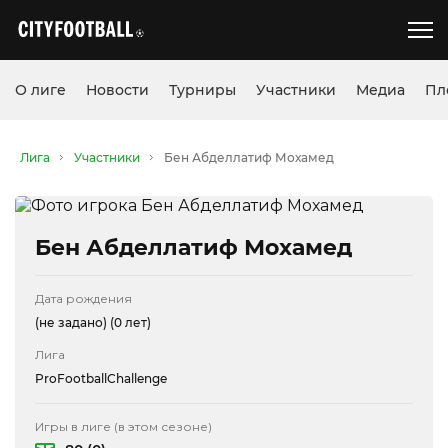
О лиге
Новости
Турниры
Участники
Медиа
Пл
Лига
Участники
Бен Абделлатиф Мохамед
Бен Абделлатиф Мохамед
Дата рождения
(не задано)
(0 лет)
Лига
ProFootballChallenge
Игры в лиге (в этом сезоне)