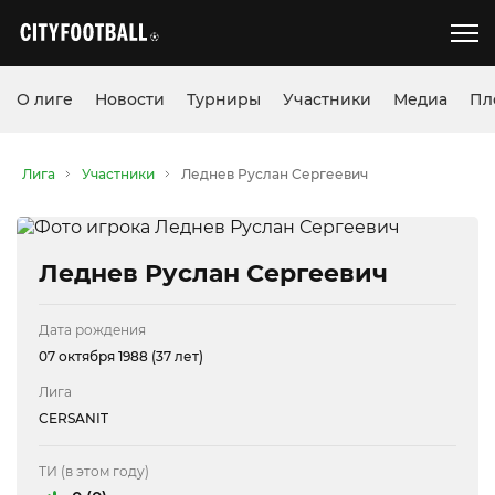
О лиге
Новости
Турниры
Участники
Медиа
Пл
Лига
Участники
Леднев Руслан Сергеевич
Леднев Руслан Сергеевич
Дата рождения
07 октября 1988 (37 лет)
Лига
CERSANIT
ТИ (в этом году)