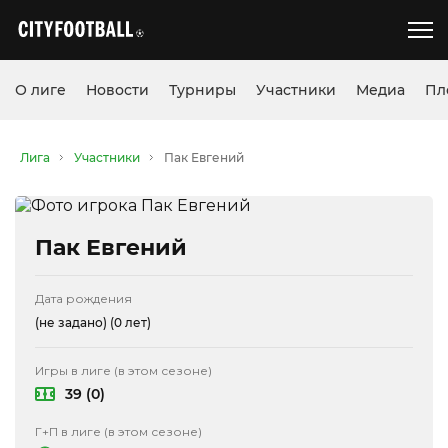
О лиге
Новости
Турниры
Участники
Медиа
Пл
Лига
Участники
Пак Евгений
Пак Евгений
Дата рождения
(не задано)
(0 лет)
Игры в лиге (в этом сезоне)
39 (0)
Г+П в лиге (в этом сезоне)