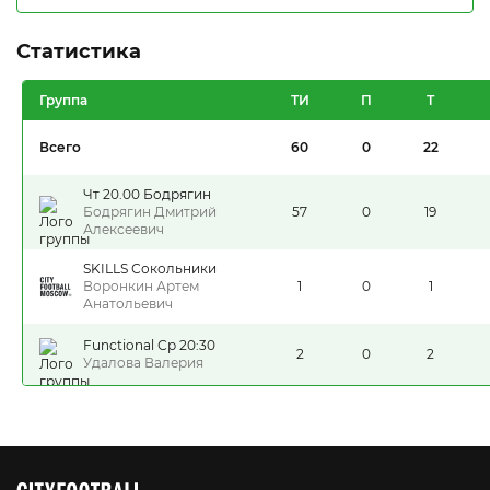
Статистика
Группа
ТИ
П
Т
Всего
60
0
22
Чт 20.00 Бодрягин
Бодрягин Дмитрий
57
0
19
Алексеевич
SKILLS Сокольники
Воронкин Артем
1
0
1
Анатольевич
Functional Ср 20:30
2
0
2
Удалова Валерия