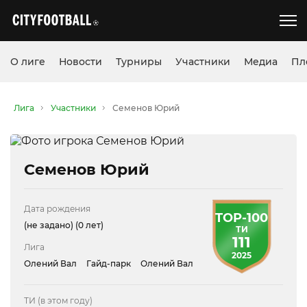
О лиге
Новости
Турниры
Участники
Медиа
Пл
Лига
Участники
Семенов Юрий
Семенов Юрий
Дата рождения
TOP-100
(не задано)
(0 лет)
ТИ
111
Лига
2025
Олений Вал
Гайд-парк
Олений Вал
ТИ (в этом году)