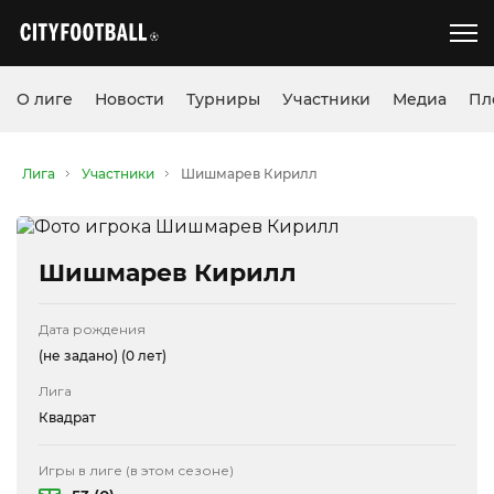
О лиге
Новости
Турниры
Участники
Медиа
Пл
Лига
Участники
Шишмарев Кирилл
Шишмарев Кирилл
Дата рождения
(не задано)
(0 лет)
Лига
Квадрат
Игры в лиге (в этом сезоне)