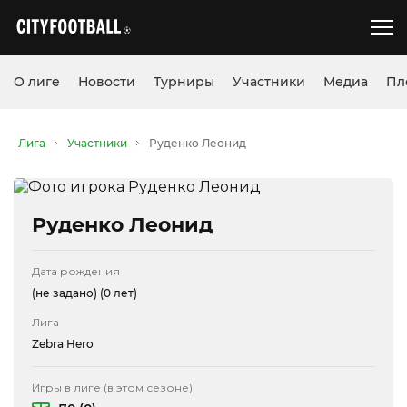
О лиге
Новости
Турниры
Участники
Медиа
Пл
Лига
Участники
Руденко Леонид
Руденко Леонид
Дата рождения
(не задано)
(0 лет)
Лига
Zebra Hero
Игры в лиге (в этом сезоне)