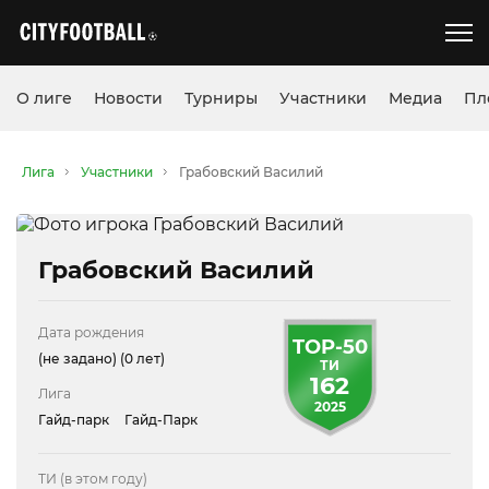
О лиге
Новости
Турниры
Участники
Медиа
Пл
Лига
Участники
Грабовский Василий
Грабовский Василий
Дата рождения
TOP-50
(не задано)
(0 лет)
ТИ
162
Лига
2025
Гайд-парк
Гайд-Парк
ТИ (в этом году)