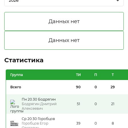
2026
Статистика
Группа
ТИ
П
Т
Всего
90
0
29
Пн 20.30 Бодрягин
Бодрягин Дмитрий
51
0
21
Алексеевич
Ср 20:30 Горобцов
Горобцов Егор
39
0
8
Олегович