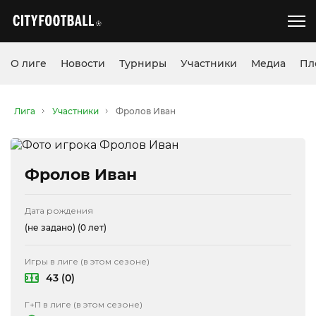
О лиге
Новости
Турниры
Участники
Медиа
Пл
Лига
Участники
Фролов Иван
Фролов Иван
Дата рождения
(не задано)
(0 лет)
Игры в лиге (в этом сезоне)
43 (0)
Г+П в лиге (в этом сезоне)