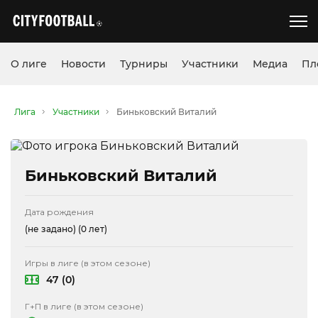
О лиге
Новости
Турниры
Участники
Медиа
Пл
Лига
Участники
Биньковский Виталий
Биньковский Виталий
Дата рождения
(не задано)
(0 лет)
Игры в лиге (в этом сезоне)
47 (0)
Г+П в лиге (в этом сезоне)