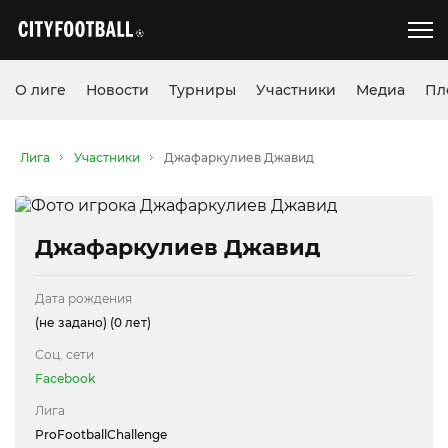
О лиге
Новости
Турниры
Участники
Медиа
Пл
Лига
Участники
Джафаркулиев Джавид
Джафаркулиев Джавид
Дата рождения
(не задано)
(0 лет)
Соц. сети
Facebook
Лига
ProFootballChallenge