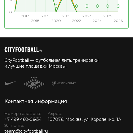
0
0
0
0
0
0
0
0
0
0
0
0
0
0
0
0
0
0
0
0
0
0
0
0
0
2017
2019
2021
2023
2025
2018
2020
2022
2024
2026
CityFootball — футбольная лига, тренировки
и лучшие площадки Москвы.
Контактная информация
Номер телефона:
Адрес:
+7 499 460-06-34
107076, Москва, ул. Короленко, 1А
Эл. почта:
team@cityfootball.ru