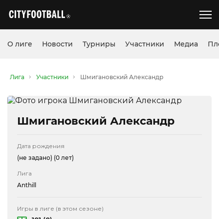
О лиге
Новости
Турниры
Участники
Медиа
Пл
Лига
Участники
Шмигановский Александр
Шмигановский Александр
Дата рождения
(не задано)
(0 лет)
Лига
Anthill
Игры в лиге (в этом сезоне)