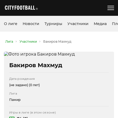
О лиге
Новости
Турниры
Участники
Медиа
Пл
Лига
Участники
Бакиров Махмуд
Бакиров Махмуд
Дата рождения
(не задано)
(0 лет)
Лига
Памир
Игры в лиге (в этом сезоне)