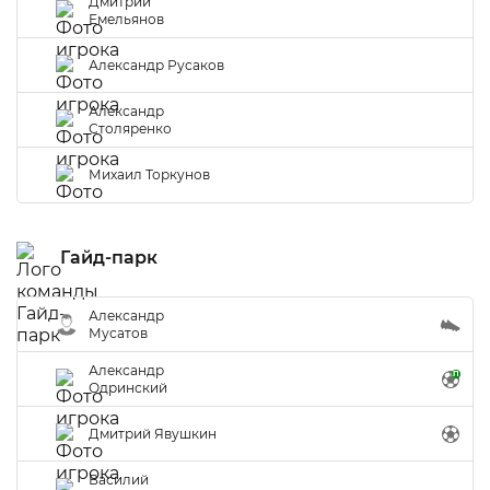
Дмитрий
Емельянов
Александр Русаков
Александр
Столяренко
Михаил Торкунов
Гайд-парк
Александр
Мусатов
Александр
Одринский
Дмитрий Явушкин
Василий