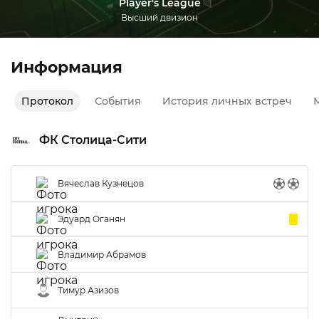
Player's League
Высший двизион
Информация
Протокол
События
История личных встреч
М
ФК Столица-Сити
Вячеслав Кузнецов
Эдуард Оганян
Владимир Абрамов
Тимур Азизов