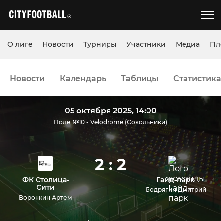
О лиге
Новости
Турниры
Участники
Медиа
Пл
Новости
Календарь
Таблицы
Статистика
05 октября 2025, 14:00
Поле №10 - Velodrome (Сокольники)
2 : 2
ФК Столица-
Гайд-парк
Сити
Бодрягин Дмитрий
Воронкин Артем