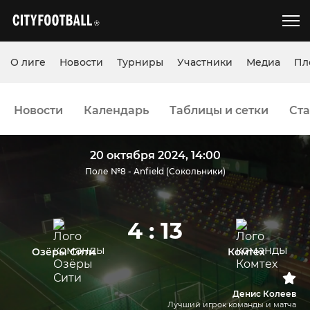
О лиге
Новости
Турниры
Участники
Медиа
Пл
Новости
Календарь
Таблицы и сетки
Ста
20 октября 2024, 14:00
Поле №8 - Anfield (Сокольники)
4 : 13
Озёры Сити
Комтех
Денис Колеев
Лучший игрок команды и матча