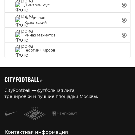
Дмитрий Иус
Владислав
Козельский
Риназ Махмутов
Георгий Фирсов
CityFootball — футбольная лига,
тренировки и лучшие площадки Москвы.
Контактная информация