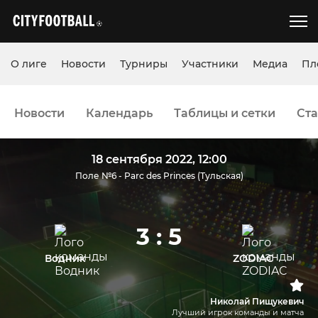
О лиге
Новости
Турниры
Участники
Медиа
Пл
Новости
Календарь
Таблицы и сетки
Ста
18 сентября 2022, 12:00
Поле №6 - Parc des Princes (Тульская)
3 : 5
Водник
ZODIAC
Николай Пищукевич
Лучший игрок команды и матча