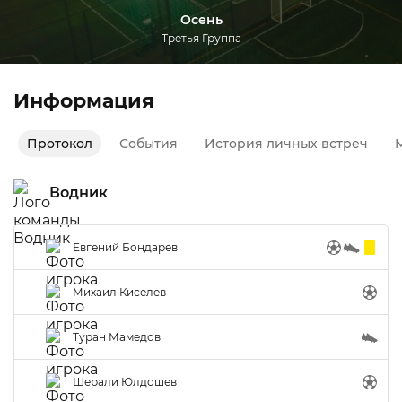
Осень
Третья Группа
Информация
Протокол
События
История личных встреч
М
Водник
Евгений Бондарев
Михаил Киселев
Туран Мамедов
Шерали Юлдошев