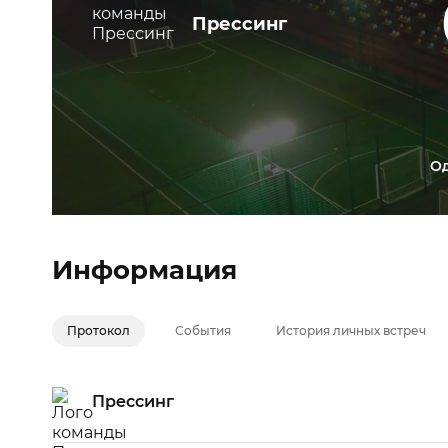
Прессинг
О
Информация
Протокол
События
История личных встреч
Прессинг