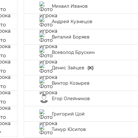
Михаил Иванов
Андрей Кузнецов
Виталий Боряев
Всеволод Брускин
Денис Зайцев
(K)
Виктор Козырев
Егор Олейников
Григорий Цой
Тимур Юсипов