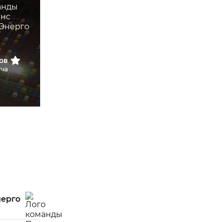
ов
тча
нерго