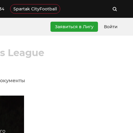
34
Spartak CityFootball
Заявиться в Лигу
Войти
's League
окументы