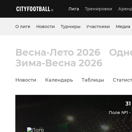
Лига
Тренировки
Аренд
О лиге
Новости
Турниры
Участники
Медиа
Весна-Лето 2026
Одн
Зима-Весна 2026
Новости
Календарь
Таблицы
Статис
31
Поле №1 -