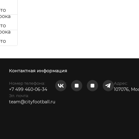
Контактная информация
Номер телефона:
Адрес:
+7 499 460-06-34
107076, Мо
Эл. почта:
team@cityfootball.ru