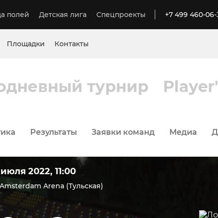
а полей
Детская лига
Спецпроекты
+7 499 460-06-
Площадки
Контакты
одневный турнир
Player
тика
Результаты
Заявки команд
Медиа
Д
 июля 2022, 11:00
 Amsterdam Arena (Тульская)