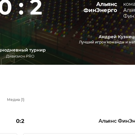
0 : 2
Альянс
ФинЭнерго
Андрей Кузнец
Лучший игрок команды и ма
днодневный турнир
Дивизион PRO
Медиа (1)
0:2
Альянс ФинЭ